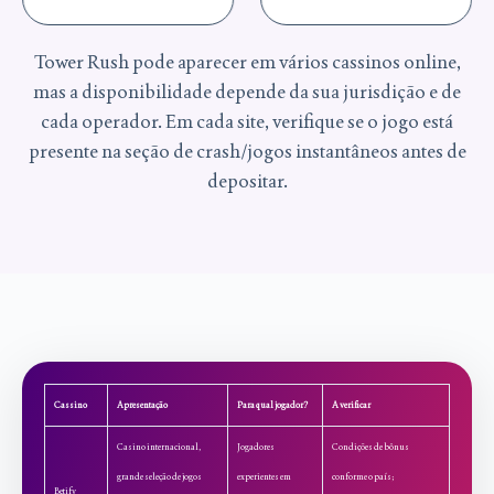
Tower Rush pode aparecer em vários cassinos online,
mas a disponibilidade depende da sua jurisdição e de
cada operador. Em cada site, verifique se o jogo está
presente na seção de crash/jogos instantâneos antes de
depositar.
Cassino
Apresentação
Para qual jogador?
A verificar
Casino internacional,
Jogadores
Condições de bônus
grande seleção de jogos
experientes em
conforme o país;
Betify