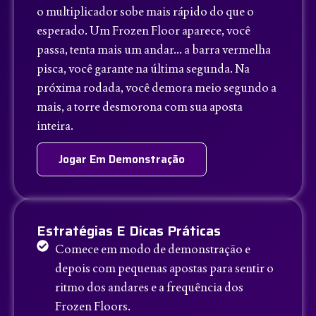
o multiplicador sobe mais rápido do que o
esperado. Um Frozen Floor aparece, você
passa, tenta mais um andar... a barra vermelha
pisca, você garante na última segunda. Na
próxima rodada, você demora meio segundo a
mais, a torre desmorona com sua aposta
inteira.
Jogar Em Demonstração
Estratégias E Dicas Práticas
Comece em modo de demonstração e
depois com pequenas apostas para sentir o
ritmo dos andares e a frequência dos
Frozen Floors.