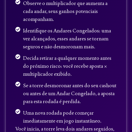
Observe o multiplicador que aumenta a
cada andar, seus ganhos potenciais
acompanham.
Identifique os Andares Congelados: uma
vez alcançados, esses andares se tornam
seguros e não desmoronam mais.
Decida retirar a qualquer momento antes
do próximo risco: você recebe aposta ×
multiplicador exibido.
Se a torre desmoronar antes do seu cashout
ou antes de um Andar Congelado, a aposta
para esta rodada é perdida.
Uma nova rodada pode começar
imediatamente em jogo instantâneo.
Você inicia, a torre leva dois andares seguidos,