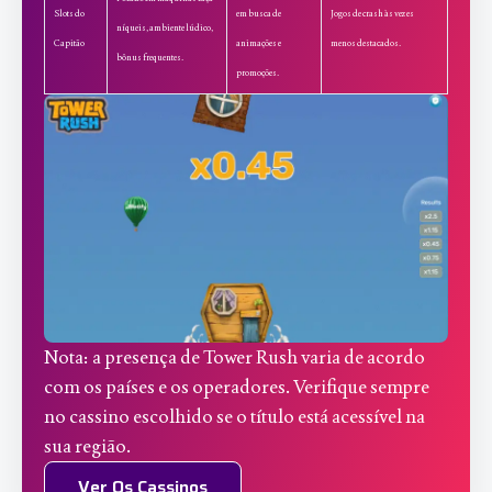
Slots do
em busca de
Jogos de crash às vezes
níqueis, ambiente lúdico,
Capitão
animações e
menos destacados.
bônus frequentes.
promoções.
Nota: a presença de Tower Rush varia de acordo
com os países e os operadores. Verifique sempre
no cassino escolhido se o título está acessível na
sua região.
Ver Os Cassinos