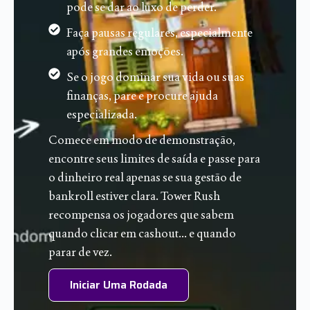
pode se dar ao luxo de perder.
Faça pausas regulares, especialmente
após grandes emoções.
Se o jogo dominar sua vida ou suas
finanças, pare e procure ajuda
especializada.
Comece em modo de demonstração,
encontre seus limites de saída e passe para
o dinheiro real apenas se sua gestão de
bankroll estiver clara. Tower Rush
recompensa os jogadores que sabem
quando clicar em cashout... e quando
parar de vez.
Iniciar Uma Rodada