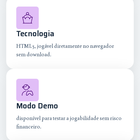
Tecnologia
HTML5, jogável diretamente no navegador
sem download.
Modo Demo
disponível para testar a jogabilidade sem risco
financeiro.