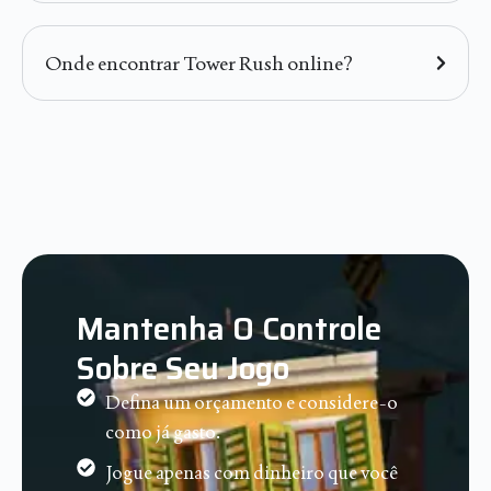
Onde encontrar Tower Rush online?
Mantenha O Controle
Sobre Seu Jogo
Defina um orçamento e considere-o
como já gasto.
Jogue apenas com dinheiro que você