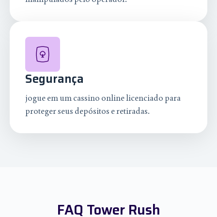
Segurança
jogue em um cassino online licenciado para
proteger seus depósitos e retiradas.
FAQ Tower Rush