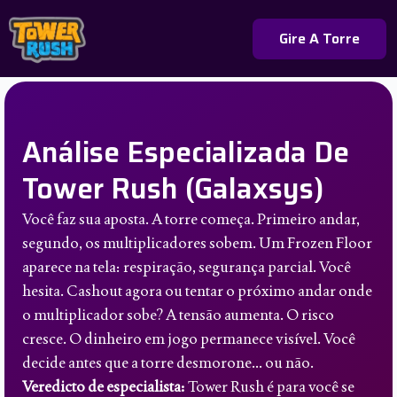
Gire A Torre
Análise Especializada De
Tower Rush (Galaxsys)
Você faz sua aposta. A torre começa. Primeiro andar,
segundo, os multiplicadores sobem. Um Frozen Floor
aparece na tela: respiração, segurança parcial. Você
hesita. Cashout agora ou tentar o próximo andar onde
o multiplicador sobe? A tensão aumenta. O risco
cresce. O dinheiro em jogo permanece visível. Você
decide antes que a torre desmorone… ou não.
Veredicto de especialista:
Tower Rush é para você se