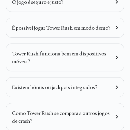
O jogo é seguro e justo?
É possível jogar Tower Rush em modo demo?
Tower Rush funciona bem em dispositivos
móveis?
Existem bônus ou jackpots integrados?
Como Tower Rush se compara a outros jogos
de crash?